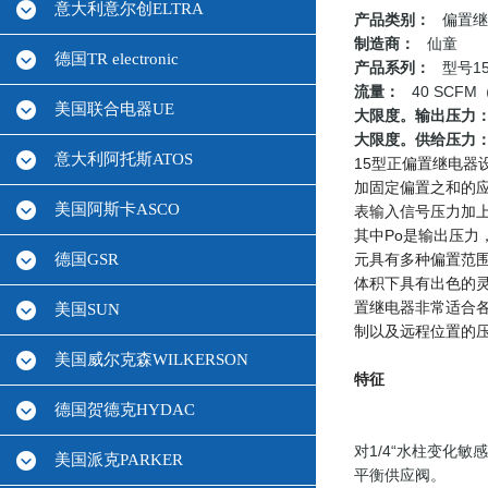
意大利意尔创ELTRA
产品类别：
偏置继
制造商：
仙童
德国TR electronic
产品系列：
型号1
流量：
40 SCFM
美国联合电器UE
大限度。
输出压力
大限度。
供给压力
意大利阿托斯ATOS
15型正偏置继电器
加固定偏置之和的
美国阿斯卡ASCO
表输入信号压力加
其中Po是输出压力
德国GSR
元具有多种偏置范
体积下具有出色的
置继电器非常适合
美国SUN
制以及远程位置的
美国威尔克森WILKERSON
特征
德国贺德克HYDAC
对1/4“水柱变化敏
美国派克PARKER
平衡供应阀。