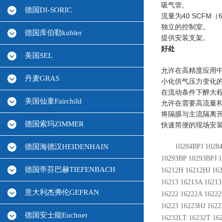
吸气管。
德国DI-SORIC
流量为40 SCFM（68
独立的控制室。
德国库伯勒kubler
提供安装支架。
好处
美国SEL
允许在高精度应用
丹麦GRAS
小化供气压力变化
在流动条件下醉大
美国仙童Fairchild
允许在需要高流量和
将隔膜与主流隔离
德国索玛ZIMMER
快速简便的现场安
德国海德汉HEIDENHAIN
10284BPJ 1028
10293BP 10293BPJ 
德国帝芬巴赫TIEFENBACH
16212H 16212HJ 162
16213 16213A 16213
意大利杰弗伦GEFRAN
16222 16222A 16222
16223 16223HJ 1622
德国安士能Euchner
16232LT 16232T 162