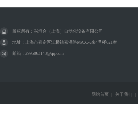
美国威格士VICKERS
德国巴鲁夫BALLUFF
版权所有：兴垣合（上海）自动化设备有限公司
德国西克SICK
地址：上海市嘉定区江桥镇嘉涌路MAX未来4号楼621室
邮箱：2995063143@qq.com
美国杜博林DEUBLIN
德国费斯托FESTO
德国西门子Siemens
网站首页
|
关于我们
|
德国赫斯曼Hirschmann
美国威肯Viking
德国皮尔兹PILZ