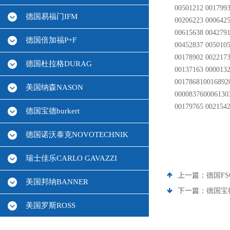
00501212 0017993
德国易福门IFM
00206223 0006425
00615638 0042791
德国倍加福P+F
00452837 0050105
00178902 002217
德国杜拉格DURAG
00137163 0000132
001786810016892
美国纳森NASON
000083760006130
00179765 0021542
德国宝德burkert
德国诺沃泰克NOVOTECHNIK
瑞士佳乐CARLO GAVAZZI
上一篇：
德国F
美国邦纳BANNER
下一篇：
德国宝德
美国罗斯ROSS
德国HBM