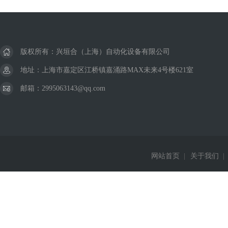
美国威格士VICKERS
德国巴鲁夫BALLUFF
版权所有：兴垣合（上海）自动化设备有限公司
德国西克SICK
地址：上海市嘉定区江桥镇嘉涌路MAX未来4号楼621室
邮箱：2995063143@qq.com
美国杜博林DEUBLIN
德国费斯托FESTO
德国西门子Siemens
网站首页
|
关于我们
|
德国赫斯曼Hirschmann
美国威肯Viking
德国皮尔兹PILZ