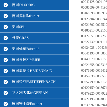
00042128 000419
德国DI-SORIC
00085599 004419
00161690 0016942
德国库伯勒kubler
00125304 005074
00221602 002251
美国SEL
00180215 0022160
00122651 001226
丹麦GRAS
00227730 0001117
00424028，004239
美国仙童Fairchild
00041198 0045880
00449670 0022185
德国索玛ZIMMER
00221658 0025316
00178666 0013412
德国海德汉HEIDENHAIN
00159838 0008578
德国帝芬巴赫TIEFENBACH
00252790 0022168
00120159 0013674
意大利杰弗伦GEFRAN
00179226 0017922
00222193 0024895
德国安士能Euchner
00239092 0028941