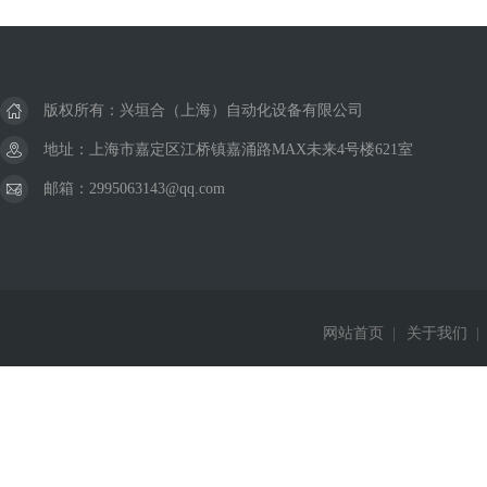
美国威格士VICKERS
德国巴鲁夫BALLUFF
版权所有：兴垣合（上海）自动化设备有限公司
德国西克SICK
地址：上海市嘉定区江桥镇嘉涌路MAX未来4号楼621室
邮箱：2995063143@qq.com
美国杜博林DEUBLIN
德国西门子Siemens
德国费斯托FESTO
网站首页
|
关于我们
|
德国赫斯曼Hirschmann
美国威肯Viking
德国皮尔兹PILZ