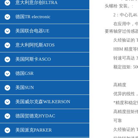
意大利意尔创ELTRA
头螺栓 安装。:
2：中心孔4
德国TR electronic
在应用中，
美国联合电器UE
要将轴穿过传感
久经验证的 
意大利阿托斯ATOS
HBM 精度等级:
转速可高达 30,
美国阿斯卡ASCO
额定扭矩: 5
德国GSR
高精度
美国SUN
优异的线性，滞
美国威尔克森WILKERSON
*精度和稳定
高精度扭矩
德国贺德克HYDAC
可靠
久经验证的 T
美国派克PARKER