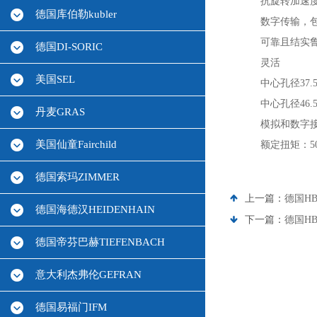
抗旋转加速
德国库伯勒kubler
数字传输，
可靠且结实
德国DI-SORIC
灵活
美国SEL
中心孔径37
中心孔径46
丹麦GRAS
模拟和数字
美国仙童Fairchild
额定扭矩：5
德国索玛ZIMMER
上一篇：
德国H
德国海德汉HEIDENHAIN
下一篇：
德国H
德国帝芬巴赫TIEFENBACH
意大利杰弗伦GEFRAN
德国易福门IFM