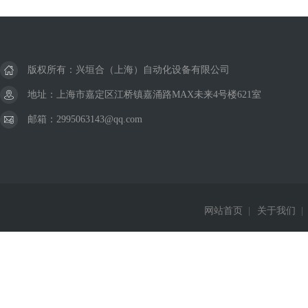
美国威格士VICKERS
德国巴鲁夫BALLUFF
版权所有：兴垣合（上海）自动化设备有限公司
德国西克SICK
地址：上海市嘉定区江桥镇嘉涌路MAX未来4号楼621室
邮箱：2995063143@qq.com
美国杜博林DEUBLIN
德国西门子Siemens
德国费斯托FESTO
网站首页
|
关于我们
|
德国赫斯曼Hirschmann
美国威肯Viking
德国皮尔兹PILZ