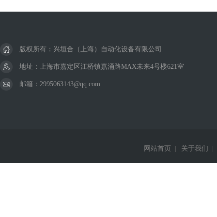
美国威格士VICKERS
德国巴鲁夫BALLUFF
版权所有：兴垣合（上海）自动化设备有限公司
德国西克SICK
地址：上海市嘉定区江桥镇嘉涌路MAX未来4号楼621室
邮箱：2995063143@qq.com
美国杜博林DEUBLIN
德国费斯托FESTO
德国西门子Siemens
网站首页
|
关于我们
|
德国赫斯曼Hirschmann
美国威肯Viking
德国皮尔兹PILZ