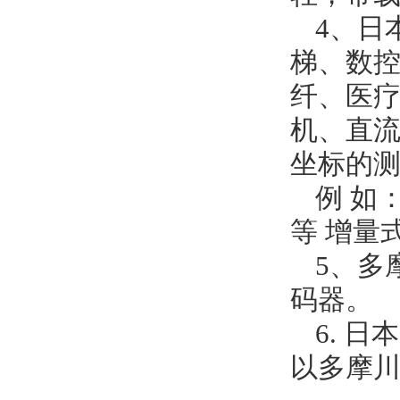
美国威格士VICKERS
4、日
德国巴鲁夫BALLUFF
梯、数控
纤、医
德国西克SICK
机、直
美国杜博林DEUBLIN
坐标的
德国西门子Siemens
例 如
德国费斯托FESTO
等 增量
德国赫斯曼Hirschmann
5、多
码器。
美国威肯Viking
6. 
德国皮尔兹PILZ
以多摩
丹麦丹佛斯Danfoss