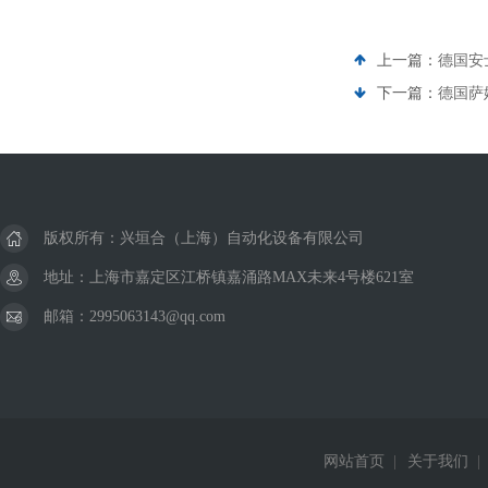
英国IMI NORGREN诺冠
上一篇：
德国安士
意大利PIZZATO
下一篇：
德国萨姆
意大利康茂胜CAMOZZ
美国纽曼蒂克NUMATICS
美国METRIX迈确
版权所有：兴垣合（上海）自动化设备有限公司
美国霍尼韦尔honeywell
地址：上海市嘉定区江桥镇嘉涌路MAX未来4号楼621室
邮箱：2995063143@qq.com
美国FTISENSORS
美国本特利bently
德国伯恩斯坦BERNSTEIN
网站首页
|
关于我们
|
德国巴士德Barksdale.