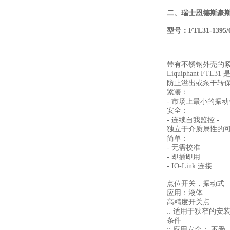
二、
瑞士恩德斯豪斯
型号
：FTL31-1395/
带有不锈钢外壳的
Liquiphant 
防止溢出或泵干转保护
紧凑：
- 市场上最小的振
安全：
- 连续自我监控 -
独立于介质属性的
简单：
- 无需校准
- 即插即用
- IO-Link 连接
点位开关，振动式
应用：液体
高精度开关点
:: 适用于狭窄的安
条件
:: 应用安全： 不受