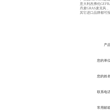
意大利杰弗伦GEFR
丹麦GRAS麦克风 、
其它进口品牌都可
产
您的单
您的姓
联系电
常用邮