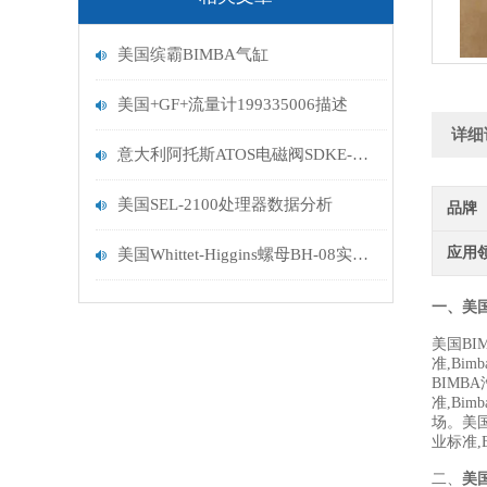
美国缤霸BIMBA气缸
美国+GF+流量计199335006描述
详细
意大利阿托斯ATOS电磁阀SDKE-1713 DC 10S发货
美国SEL-2100处理器数据分析
品牌
应用
美国Whittet-Higgins螺母BH-08实拍到货
一、美国
美国B
准,B
BIM
准,Bi
场。美
业标准
二、
美