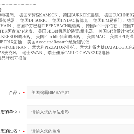
~~~~~~~~~~~~~~~~
势
R电磁阀、 德国萨姆森SAMSON 、德国BURKERT宝德、 德国EUCHNER安士
重传感器 、德国DI-SORIC 、德国HYDAC贺德克 、德国IFM易福门 、德
NHAIN 、德国帝芬巴赫TIEFENBACH电磁阀 、德国kubler库伯勒 、德国T
-TEK阿泰克转速表、 美国SEL微机保护装置/继电器、 美国GF流量计/变送
LKERSON调压阀、 美国Fairchild仙童调压阀 、 美国MAC 、美国HP
TRIX迈确 、美国AssociatedResearch绝缘测试仪
弗伦GEFRAN 、意大利PIZZATO皮扎托 、意大利得力捷DATALOGI
AS麦克风 、瑞士SWAN 、瑞士佳乐CARLO GAVAZZI继电器
口品牌都可报价
产品：
您的单位：
您的姓名：