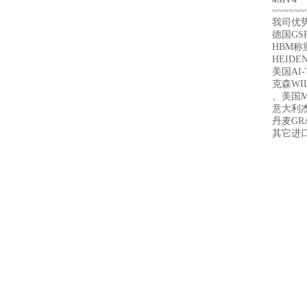
~~~~~~
我司优
德国GS
HBM称
HEIDE
美国AI
克森WI
、美国ME
意大利杰
丹麦GR
其它进