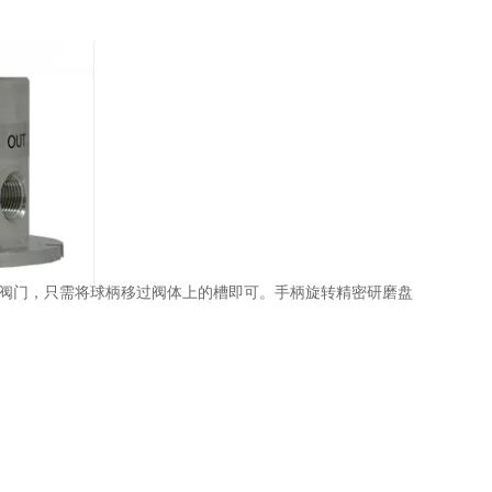
要操作 MV8 阀门，只需将球柄移过阀体上的槽即可。手柄旋转精密研磨盘