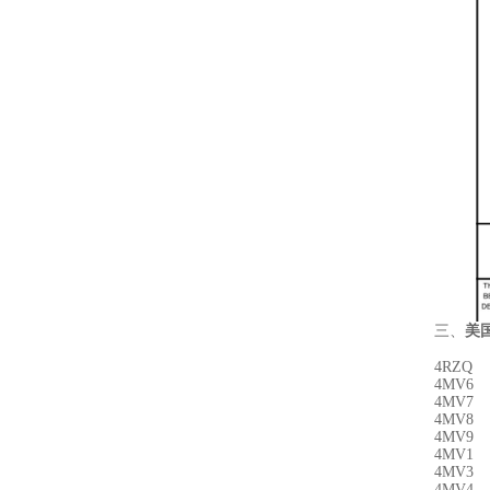
三、
美
4RZQ
4MV6
4MV7
4MV8
4MV9
4MV1
4MV3
4MV4