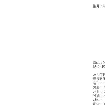
型号：4
Bimb
以控制
压力等级：
温度范围： -
端口： 1/
流量： Cv
润滑： S
过滤： 
材料：
密封：