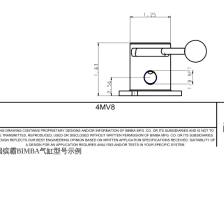
国缤霸BIMBA气缸
型号示例