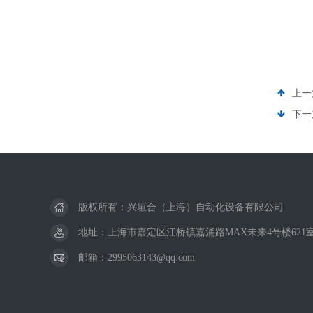
上一
下一
版权所有：兴垣合（上海）自动化设备有限公司
地址：上海市嘉定区江桥镇嘉涌路MAX未来4号楼621
邮箱：2995063143@qq.com