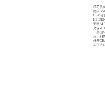
----------
我司优
德国GS
HBM称
HEIDE
美国AI
克森WI
、美国ME
意大利杰
丹麦GR
其它进