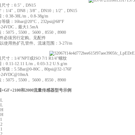
尺寸：0.5"，DN15
1/4"，DN8；3/8"，DN10；1/2"，DN15
.38-38L/m，0.8-38g/m
级：16bar@20°C，232psi@68°F
24VDC，最大1.5mA
5075，5500， 5600，8550，8900
组件必须另行定购。见配件
可以使用热扩孔管件。流速范围：3-27l/m
寸：1/4"NPT或ISO 7/1 R1/4"螺纹
.11-12.11 L/m，0.03-3.2 U.S.g/m
级：5.5Bar@0-80C，80psi@32-176F
24VDC@10mA
5075，5500， 5600，8550，8900
+GF+2100和2000流量传感器
型号示例
1L
2L
1H
2H
11
12
21
22