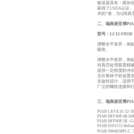
输送器具有：模块化
获得了USDA认证
术的*者，为Q球
二、
瑞典派亚博PI
型号：LC12-F0510
调整水平差异，例
吸收。
调整水平差异，例
对真空处理装置精
提供一定程度的冲
允许将杯子软放置
非旋转设计，适用
广泛的螺纹连接和
三、
瑞典派亚博PI
PIAB LKVE16 32-3
PIAB BFF40P.4R.04
PIAB BFF80P.5R. 
PIAB 0101153 Befes
PIAB 9904038PLC. 