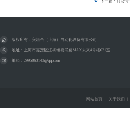
下一篇：
订货号3
版权所有：兴垣合（上海）自动化设备有限公司
地址：上海市嘉定区江桥镇嘉涌路MAX未来4号楼621室
邮箱：2995063143@qq.com
网站首页
|
关于我们
|