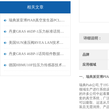
相关文章
瑞典派亚博PIAB真空发生器PCL.X1BN.S.10D.SV发货
丹麦GRAS 46DP-1压力标准话筒套装工作原理描述
详细说明：
美国SUN液压阀RVEA LAN技术描述
丹麦GRAS 46BP-1话筒组件数据描述
品牌
应用领域
德国HBMU10F拉压力传感器技术规格
一、瑞典派亚博PI
瑞典Piab公司,于
领域生产进行系统设
的许多公司中起着重
套的真空系统，广泛
可以吸取、运送从几
装且无需润滑。产品