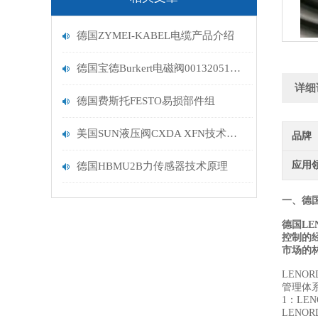
德国ZYMEI-KABEL电缆产品介绍
德国宝德Burkert电磁阀00132051详解
详细
德国费斯托FESTO易损部件组
美国SUN液压阀CXDA XFN技术描述
品牌
应用
德国HBMU2B力传感器技术原理
一、德国
德国LE
控制的
市场的
LEN
管理体系
1：LE
LENO