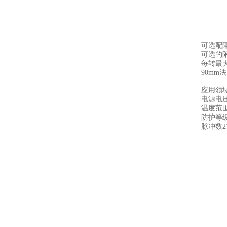
可选配隔
可选的附加电
每转最大 
90mm
应用领
电源电压5 
温度范围-2
防护等级I
脉冲数27