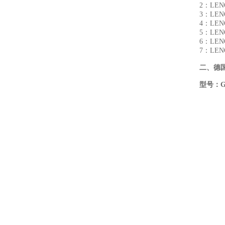
2：LE
3：LE
4：LE
5：LE
6：LE
7：LE
二、
德国
型号：
G