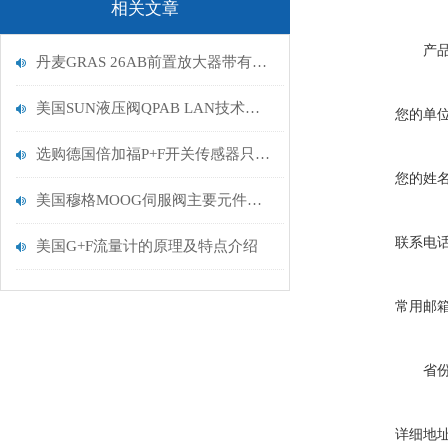
相关文章
美国固瑞克GRACO
产
丹麦GRAS 26AB前置放大器带有集成连接器的操作功能
美国霍克HOKE
美国SUN液压阀QPAB LAN技术描述
您的单
美国伊顿EATON
选购德国倍加福P+F开关传感器只需考虑这六点便可
美国PROTECTION CONTROLS
您的姓
美国穆格MOOG伺服阀主要元件有以下几个
美国autolite火花塞
联系电
美国G+F流量计的原理及特点介绍
美国Megger梅格绝缘测试仪
常用邮
美国CCS压力开关
美国Bellofram调节器
省
美国颇尔PALL过滤器
详细地