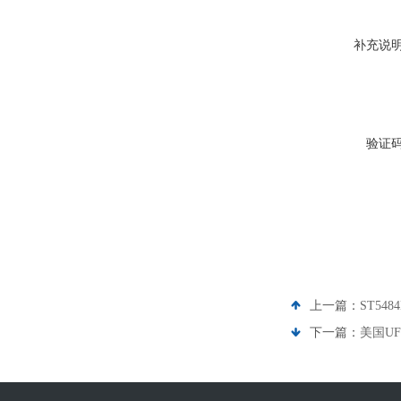
美国SOR索尔压力开关
美国Posi-flate蝶阀
补充说
美国奥盖尔Oilgear柱塞泵
美国PROPORTION-AIR换向阀
验证
查看全部
上一篇：
ST548
下一篇：
美国U