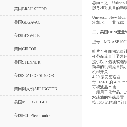
总而言之，Unive
服务和对质量的奉
美国BRAILSFORD
Universal F
美国GLGAVAC
冷却水、工业气体
二、
美国UFM流量
美国BESWICK
型号：MN-ASB100LM
美国CIRCOR
叶片可变面积流量计 
变截面流量计通常
提供以下选项或选
美国STENNER
简单的机械流量指
机械开关
美国SEALCO SENSOR
4-20 毫安变送器
带 HART 的 4-20 
可视液晶本地
美国阿灵顿ARLINGTON
一般用于化学品、
水或油的特殊装置
美国METRALIGHT
按 ISO 流体编号
美国PCB Piezotronics