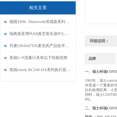
相关文章
德国TWK- Elektronik传感器系列描述
瑞典派亚博PIAB真空发生器PCL.X1BN.S.10D.SV发货
详细说明：
丹麦GRAS47DX麦克风产品技术规格
美国G+F流量计具有以下性能优势
品牌
英国rotork RC240-DA系列执行器订货须知
一、
瑞士科瑞CONT
1982年，瑞士co
并形成一个重要的市
以长检测距离、小型
同时，瑞士CONT
列)。
二、
瑞士科瑞CONT