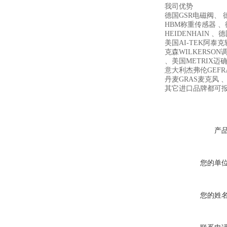
我司优势
德国GSR电磁阀、 德
HBM称重传感器 、德
HEIDENHAIN 、
美国AI-TEK阿泰
克森WILKERSON
、美国METRIX迈确 、
意大利杰弗伦GEFR
丹麦GRAS麦克风 、
其它进口品牌都可
产
您的单
您的姓