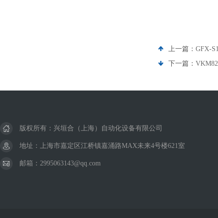
上一篇：
GFX-S
下一篇：
VKM8
版权所有：兴垣合（上海）自动化设备有限公司
地址：上海市嘉定区江桥镇嘉涌路MAX未来4号楼621室
邮箱：2995063143@qq.com