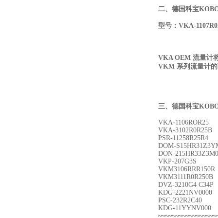
二、
德国科宝KOB
型号：
VKA-1107R
VKA OEM 流量
VKM 系列流量计的可
三、
德国科宝KOB
VKA-1106ROR25
VKA-3102R0R25B
PSR-11258R25R4
DOM-S15HR31Z3Y
DON-215HR33Z3M
VKP-207G3S
VKM3106RRR150R
VKM3111R0R250B
DVZ-3210G4 C34P
KDG-2221NV0000
PSC-232R2C40
KDG-11YYNV000
~~~~~~~~~~~~~~~~~