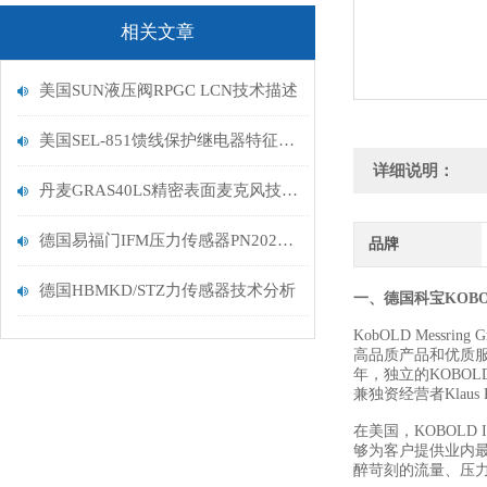
相关文章
美国SUN液压阀RPGC LCN技术描述
美国SEL-851馈线保护继电器特征描述
详细说明：
丹麦GRAS40LS精密表面麦克风技术描述
德国易福门IFM压力传感器PN2024停产
品牌
德国HBMKD/STZ力传感器技术分析
一、德国科宝KOB
KobOLD Messr
高品质产品和优质服
年，独立的KOBOLD
兼独资经营者Klaus 
在美国，KOBOLD 
够为客户提供业内
醉苛刻
的流量、压