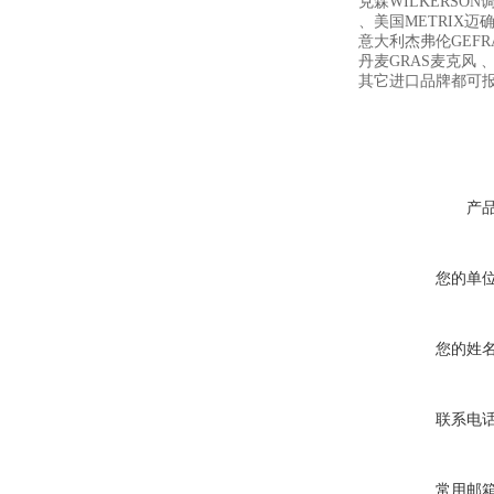
克森WILKERSON
、美国METRIX迈确 、
意大利杰弗伦GEFR
丹麦GRAS麦克风 、
其它进口品牌都可
产
您的单
您的姓
联系电
常用邮