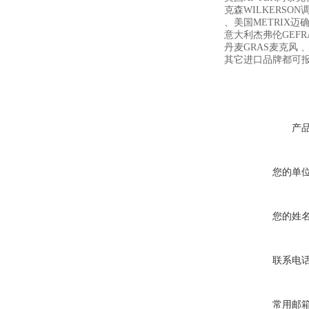
克森WILKERSON
、美国METRIX迈确 、
意大利杰弗伦GEFR
丹麦GRAS麦克风 、
其它进口品牌都可
产
您的单
您的姓
联系电
常用邮