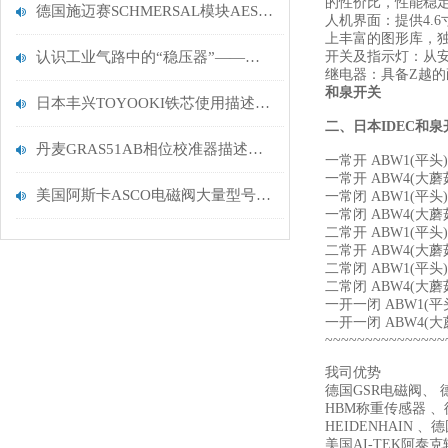
的性价比，性能稳定可
德国施迈赛SCHMERSAL模块AES 1235已停产
人机界面：提供4.
上丰富的图形库，独自
认识工业气路中的“稳压器”——美国威尔克森WILKERSON调压阀
开关及指示灯：从安
继电器：具备Z越的
和泉开关
日本丰兴TOYOOKI铁芯使用描述支持
二、
日本IDEC和泉
丹麦GRAS51AB相位校准器描述分析
一常开 ABW1(平头)
一常开 ABW4(大蘑
美国阿斯卡ASCO电磁阀大量型号供应现货多价格好
一常闭 ABW1(平头)
一常闭 ABW4(大蘑
二常开 ABW1(平头)
二常开 ABW4(大蘑
二常闭 ABW1(平头)
二常闭 ABW4(大蘑
一开一闭 ABW1(平
一开一闭 ABW4(大
~~~~~~~~~~~~~~~
我司优势
德国GSR电磁阀、 德
HBM称重传感器 、德
HEIDENHAIN 、
美国AI-TEK阿泰