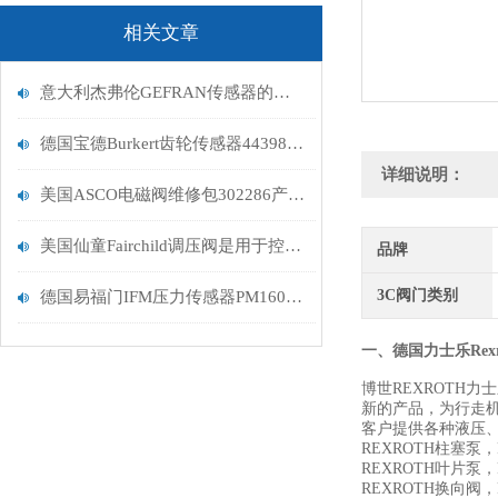
相关文章
意大利杰弗伦GEFRAN传感器的正确安装方法
德国宝德Burkert齿轮传感器443985已停产
详细说明：
美国ASCO电磁阀维修包302286产品情况
美国仙童Fairchild调压阀是用于控制气体或液体压力的装置
品牌
3C阀门类别
德国易福门IFM压力传感器PM1604描述
一、
德国力士乐Rexr
博世REXROTH
新的产品，为行走
客户提供各种液压
REXROTH柱塞泵，
REXROTH叶片泵，
REXROTH换向阀，