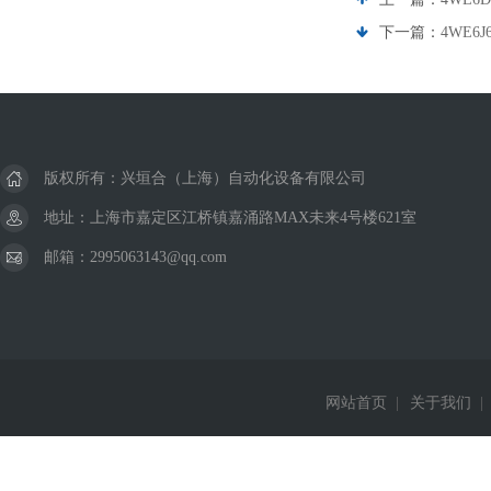
下一篇：
4WE6J
版权所有：兴垣合（上海）自动化设备有限公司
地址：上海市嘉定区江桥镇嘉涌路MAX未来4号楼621室
邮箱：2995063143@qq.com
网站首页
|
关于我们
|