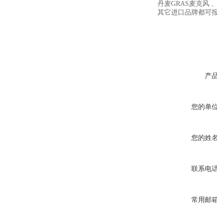
丹麦GRAS麦克风 、
其它进口品牌都可
产
您的单
您的姓
联系电
常用邮