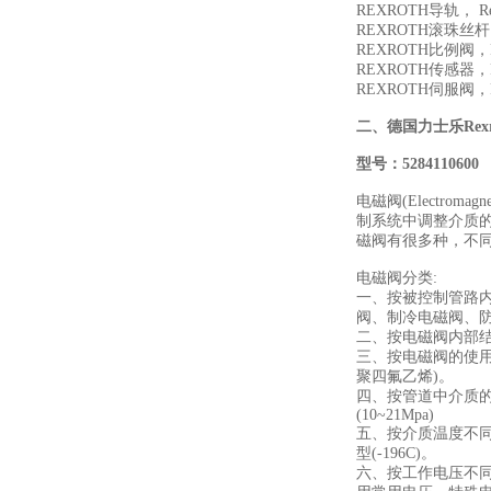
REXROTH导轨， R
REXROTH滚珠丝杆
REXROTH比例阀，
REXROTH传感器，
REXROTH伺服阀，
二、
德国力士乐Rexr
型号：
5284110600
电磁阀(Electr
制系统中调整介质
磁阀有很多种，不
电磁阀分类:
一、按被控制管路
阀、制冷电磁阀、防
二、按电磁阀内部
三、按电磁阀的使用材
聚四氟乙烯)。
四、按管道中介质的压力不
(10~21Mpa)
五、按介质温度不同可分为
型(-196C)。
六、按工作电压不同分为: