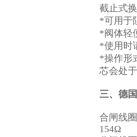
截止式
*可用于
*阀体轻
*使用时
*操作形
芯会处于
三、
德国
合闸线圈 K
154Ω