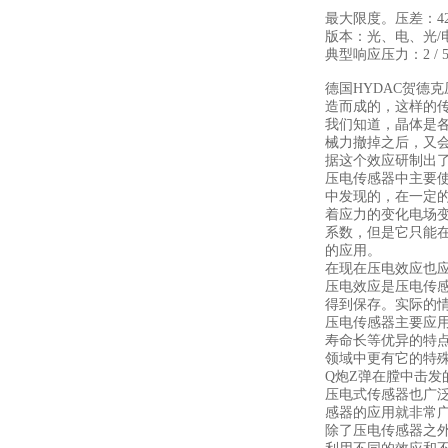
最大限度。压差：420
版本：光、电、光/
典型响应压力：2 / 5 /
德国HYDAC贺德
造而成的，这样的
我们知道，晶体是
械力撤掉之后，又
据这个效应研制出了
压电传感器中主要
中发现的，在一定的
着应力的变化电场
系数，但是它只能
的应用。
在现在压电效应也
压电效应是压电传
得到保存。实际的
压电传感器主要应
寿命长等优异的特
领域中更有它的特
Q炮Z弹在膛中击
压电式传感器也广
感器的应用就非常
除了压电传感器之