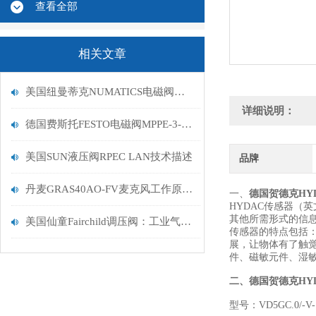
查看全部
相关文章
美国纽曼蒂克NUMATICS电磁阀的优点有哪些？
详细说明：
德国费斯托FESTO电磁阀MPPE-3-1/4-10-010-B描述
美国SUN液压阀RPEC LAN技术描述
品牌
丹麦GRAS40AO-FV麦克风工作原理描述
一、
德国贺德克HY
HYDAC传感器（英
其他所需形式的信
美国仙童Fairchild调压阀：工业气动系统中的压力控制单元
传感器的特点包括
展，让物体有了触
件、磁敏元件、湿
二、
德国贺德克HY
型号：VD5GC.0/-V-