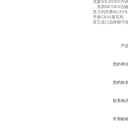
克森WILKERSON
、美国METRIX迈确 、
意大利杰弗伦GEFR
丹麦GRAS麦克风 、
其它进口品牌都可
产
您的单
您的姓
联系电
常用邮