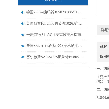
德国kubler编码器 8.5020.0064.1024.S223到货
美国仙童Fairchild调节阀10263产品描述
详细
丹麦GRAS41AC-4麦克风技术指南
美国SEL-411L自动控制技术描述特征
品牌
应用
塞尔瑟斯SAILSORS流量计B0805新版样式
一、德国
主要产
码器、
二、
德国
8.5020.