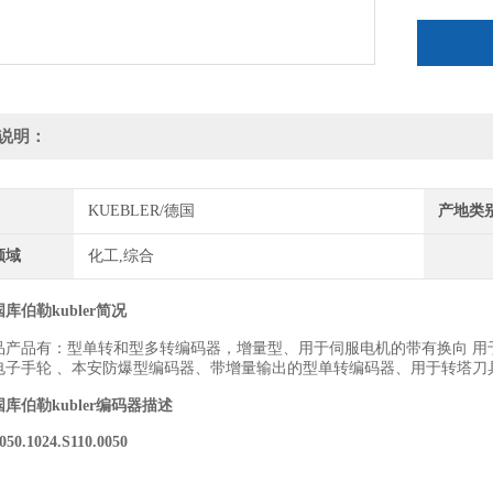
说明：
KUEBLER/德国
产地类
领域
化工,综合
库伯勒kubler简况
品产品有：型单转和型多转编码器，增量型、用于伺服电机的带有换向 用
电子手轮 、本安防爆型编码器、带增量输出的型单转编码器、用于转塔刀
库伯勒kubler编码器
描述
0050.1024.S110.0050