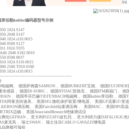
库伯勒kubler编码器
型号示例
0050.1024.S147
0050.2048.S147
040.1024.s110.0015
0040.0500.S127
0011.1024.T035
0A40.2048.S182.0010
2550.0500.0037
0010.1024.S110.0015
4000.2500.T010.0100
050.1024.s110.0015
--------------------------------------------------
势
R电磁阀、 德国萨姆森SAMSON 、德国BURKERT宝德、 德国EUCHNER安士
重传感器 、德国DI-SORIC 、德国HYDAC贺德克 、德国IFM易福门 、德
NHAIN 、德国帝芬巴赫TIEFENBACH电磁阀 、德国kubler库伯勒 、德国TR
-TEK阿泰克转速表、 美国SEL微机保护装置/继电器、 美国GF流量计/变送
LKERSON调压阀、 美国Fairchild仙童调压阀 、 美国MAC 、美国HP
TRIX迈确 、美国AssociatedResearch绝缘测试仪
弗伦GEFRAN 、意大利PIZZATO皮扎托 、意大利得力捷DATALOGI
AS麦克风 、瑞士SWAN 、瑞士佳乐CARLO GAVAZZI继电器
口品牌都可报价