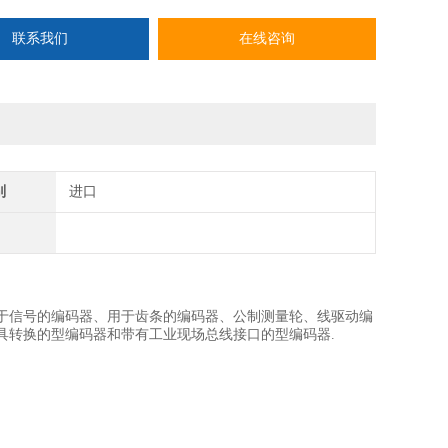
联系我们
在线咨询
别
进口
于信号的编码器、用于齿条的编码器、公制测量轮、线驱动编
具转换的型编码器和带有工业现场总线接口的型编码器.