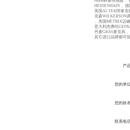
HBM称重传感器 、德
HEIDENHAIN 、
美国AI-TEK阿泰
克森WILKERSON
、美国METRIX迈确 、
意大利杰弗伦GEFR
丹麦GRAS麦克风 、
其它进口品牌都可
产
您的单
您的姓
联系电