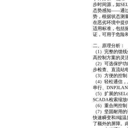
步时间源，如SEL
态势感知——通过
势，根据状态测
在恶劣环境中提供可
适用标准，包括振
证，可用于危险
二、原理分析：
（1）完整的馈
高控制方案的灵
（2）可选保护功
步检查、直流站
（3）方便的控
（4）轻松通信，从以
串行、DNP3L
（5）扩展的SE
SCADA检索缩
（6）重合闸控
（7）坚固耐用的设
快速瞬变和J端
了额外的屏障。此