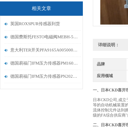
相关文章
英国ROXSPUR传感器到货
德国费斯托FESTO电磁阀MEBH-5/2-1/8-P-B停产
详细说明：
意大利TER开关PFA9165A0050003详情
德国易福门IFM压力传感器PM1604描述
品牌
应用领域
德国易福门IFM压力传感器PN2024停产
一、日本CKD喜开
日本CKD公司,成
等的自动机械装置的
流体控制元件达到拥
级的FA综合供应商"
二、
日本CKD喜开