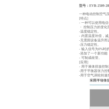
型号：EVR-2509-28
一种电动控制空气
[特点]
- 一种可以使用电
・ 控制压力的变化
-温度稳定性。
- 内置温度补偿，
-无需因设备温升而
-压力稳定性。
- 输入信号为0%时
-添加了一个新功能
- 可制成歧管。
[应用]
- 用于液体排放控
-用于平衡器张力控
-用于空气涡轮转速