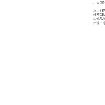
、美国M
意大利杰
丹麦GR
其他品
代理：意