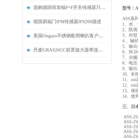
选购德国倍加福P+F开关传感器只需考虑这六点便可
型号：ASS
ASS系
德国易福门IFM传感器IFS200描述
1、水
2、防
3、外型尺
美国Ongaro不锈钢船用喇叭客户订货到图
4 、轴
5、输
丹麦GRAS26CC前置放大器带连接器
6、BC
7、分频率:2
8、电压:
9、输
10、
11、zu
12、zui
13、保
14、使
三、
日
ASS-25
ASS-25
ASS-25
ASS-25
ASS-25