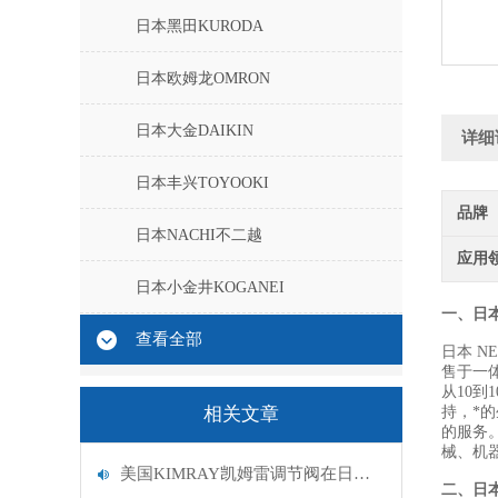
日本黑田KURODA
日本欧姆龙OMRON
日本大金DAIKIN
详细
日本丰兴TOYOOKI
品牌
日本NACHI不二越
应用
日本小金井KOGANEI
一、日本
查看全部
日本 N
售于一
从10到
相关文章
持，*
的服务
械、机
美国KIMRAY凯姆雷调节阀在日常中的维护小技巧
二、
日