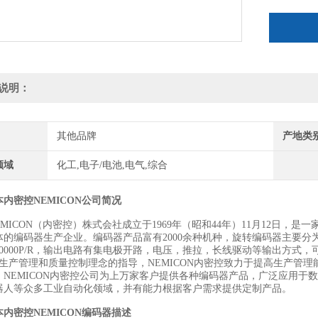
说明：
其他品牌
产地类
领域
化工,电子/电池,电气,综合
内密控NEMICON公司简况
EMICON（内密控）株式会社成立于1969年（昭和44年）11月12日
体的编码器生产企业。编码器产品富有2000余种机种，旋转编码器主要分为
10000P/R，输出电路有集电极开路，电压，推拉，长线驱动等输出方式，
的生产管理和质量控制理念的指导，NEMICON内密控致力于提高生产管
。NEMICON内密控公司为上万家客户提供各种编码器产品，广泛应用于
器人等众多工业自动化领域，并有能力根据客户需求提供定制产品。
本内密控NEMICON编码器
描述