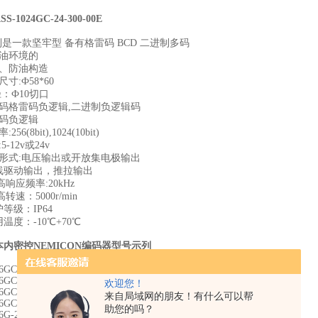
-1024GC-24-300-00E
列是一款坚牢型 备有格雷码 BCD 二进制多码
、油环境的
滴、防油构造
寸:Ф58*60
径：Ф10切口
出码格雷码负逻辑,二进制负逻辑码
D码负逻辑
56(8bit),1024(10bit)
5-12v或24v
出形式:电压输出或开放集电极输出
长线驱动输出，推拉输出
i高响应频率:20kHz
高转速：5000r/min
护等级：IP64
用温度：-10℃+70℃
本内密控NEMICON编码器
型号示列
6GC-24-300-00E
6GC-L-300-00E
欢迎您！
6GC-24-100-00E
来自局域网的朋友！有什么可以帮
6GC-L-100-00E
助您的吗？
6G-24-300-00E