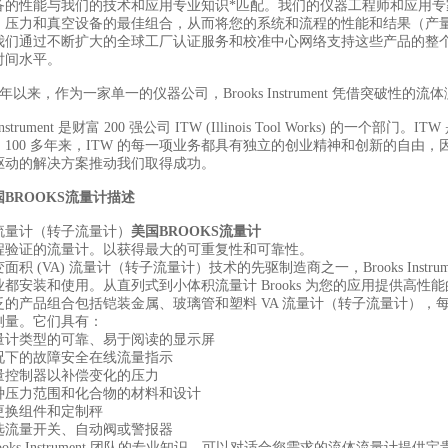
备的性能与我们的技术和应用专业知识*匹配。我们的仪器工程师和应用
、压力和真空设备的最佳组合，从而将您的系统和流程的性能和结果（产
我们通过不断扩大的全球工厂认证服务和校准中心网络支持这些产品的整个使用
时间水平。
46 年以来，作为一家单一的仪器公司，Brooks Instrument 凭借
s Instrument 是财富 200 强公司 ITW (Illinois Tool Work
。100 多年来，ITW 的每一项业务都具有独立的创业精神和创新的自由
驱动的解决方案推动我们取得成功。
国BROOKS流量计
描述
流量计（转子流量计）
美国BROOKS流量计
程验证的流量计。以获得最大的可重复性和可靠性。
面积 (VA) 流量计（转子流量计）技术的先驱制造商之一，Brooks Ins
业都安装和使用。从直列式到小体积流量计 Brooks 为您的应用提供高性
泛的产品组合包括铠装金属、玻璃管和塑料 VA 流量计（转子流量计）
测量。它们具有：
量计类型的可靠、易于阅读的显示屏
况下的故障安全在线流量指示
量控制器以补偿变化的压力
种压力范围和化合物的材料和设计
更换组件和定制秤
选流量开关、自动阀或警报器
rooks Instrument 团队的专业知识，可以对适合您需求的流体流