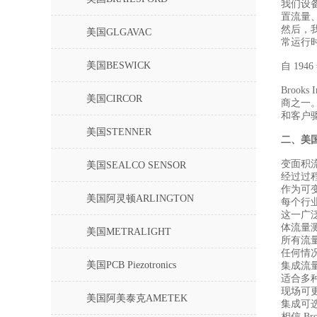
我们设
置流量
然后，
美国GLGAVAC
常运行
美国BESWICK
自 19
Brook
美国CIRCOR
商之一
和客户
美国STENNER
二、
美
变面积
美国SEALCO SENSOR
经过过
作为可变
美国阿灵顿ARLINGTON
每个行
这一广
体流量
美国METRALIGHT
所有流
任何情
美国PCB Piezotronics
集成流
适合多
现场可
美国阿美泰克AMETEK
集成可
相信 B