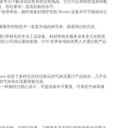
专家专注于解决现实世界的过程挑战。它们可以帮助您选择和配
量、吞吐量等）提高到新的水平。
寿命，随时准备好维护您的 Brooks 设备并尽可能保持正
突破性的流体测量和控制技术一直是市场的林导者。探索我们的历史。
s) 的一个部门。ITW 是S界林先的专业工业设备、耗材和相关服务业务多元化制造
，因此公司得以蓬勃发展。ITW 世界各地的优秀人才通过新产品
trument 创造了多样化且经过验证的气体流量计产品组合，几乎在
能的气体和水流量测量仪器。
，每一种都经过精心设计，可提供多年可重复、可靠的气体和液
量计提供宝贵的见解。与我们联系，了解更多关于我们的气体和水流量计