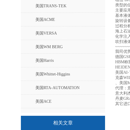
类型的信
美国TRANS-TEK
主要应
基本液
美国ACME
旋转设
过程分
海上石
美国VERSA
化学注
吹扫液
~~~~~~
美国WM BERG
我司优
德国GS
美国Harris
HBM称
HEIDE
美国AI
美国Whittet-Higgins
克森WI
、美国ME
美国RTA-AUTOMATION
代理：意
意大利杰
丹麦GR
美国ACE
其它进
美国UNIMEASURE
相关文章
美国固瑞克GRACO