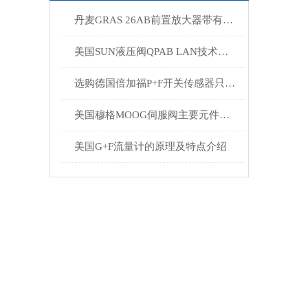
丹麦GRAS 26AB前置放大器带有集成连接器的操作功能
美国霍克HOKE
美国SUN液压阀QPAB LAN技术描述
美国伊顿EATON
选购德国倍加福P+F开关传感器只需考虑这六点便可
美国PROTECTION CONTROLS
美国穆格MOOG伺服阀主要元件有以下几个
美国autolite火花塞
美国G+F流量计的原理及特点介绍
美国Megger梅格绝缘测试仪
美国CCS压力开关
美国Bellofram调节器
美国颇尔PALL过滤器
美国SOR索尔压力开关