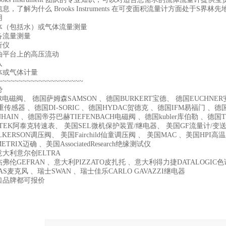
息，了解为什么 Brooks Instruments 在可变面积流量计方面处于S界林
用
体（包括水）或气体流量测量
备流量测量
析仪
油平台上的高压流动
入
体或气体计量
~~~~~~~~~~~~~~~~~~~~~
势
R电磁阀、 德国萨姆森SAMSON 、德国BURKERT宝德、 德国EUCHNER安士
重传感器 、德国DI-SORIC 、德国HYDAC贺德克 、德国IFM易福门 、德
NHAIN 、德国帝芬巴赫TIEFENBACH电磁阀 、德国kubler库伯勒 、德国T
-TEK阿泰克转速表、 美国SEL微机保护装置/继电器、 美国GF流量计/变送
LKERSON调压阀、 美国Fairchild仙童调压阀 、 美国MAC 、美国HP
TRIX迈确 、美国AssociatedResearch绝缘测试仪
大利意尔创ELTRA
弗伦GEFRAN 、意大利PIZZATO皮扎托 、意大利得力捷DATALOGI
AS麦克风 、瑞士SWAN 、瑞士佳乐CARLO GAVAZZI继电器
口品牌都可报价