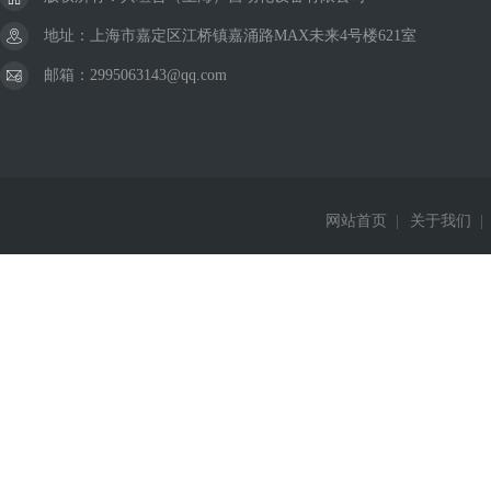
地址：上海市嘉定区江桥镇嘉涌路MAX未来4号楼621室
邮箱：2995063143@qq.com
网站首页
|
关于我们
|