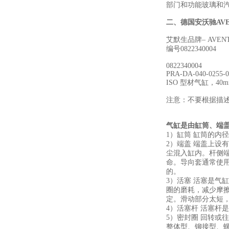
部门和功能玻璃和
二、
德国安沃驰AVE
艾默生品牌– AVENT
编号0822340004
0822340004
PRA-DA-040-0255-0
ISO 型材气缸，40
注意：不要根据描述订
气缸是由缸筒、端
1）缸筒 缸筒的内
2）端盖 端盖上
尘混入缸内。杆侧
命。导向套通常使
的。
3）活塞 活塞是
圈的磨耗，减少摩
定。滑动部分太短
4）活塞杆 活塞
5）密封圈 回转
整体型、铆接型、