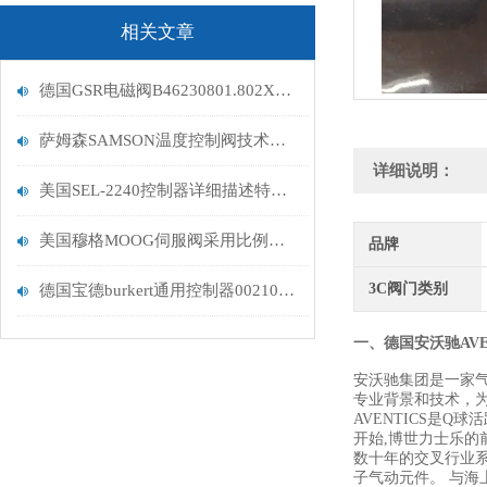
相关文章
德国GSR电磁阀B46230801.802XX公司到货出售
萨姆森SAMSON温度控制阀技术参数
详细说明：
美国SEL-2240控制器详细描述特征说明
美国穆格MOOG伺服阀采用比例阀和调节阀的组合方式
品牌
3C阀门类别
德国宝德burkert通用控制器00210206描述详情
一、德国安沃驰AVE
安沃驰集团是一家气动
专业背景和技术，
AVENTICS是
开始,博世力士乐的前
数十年的交叉行业系
子气动元件。 与海