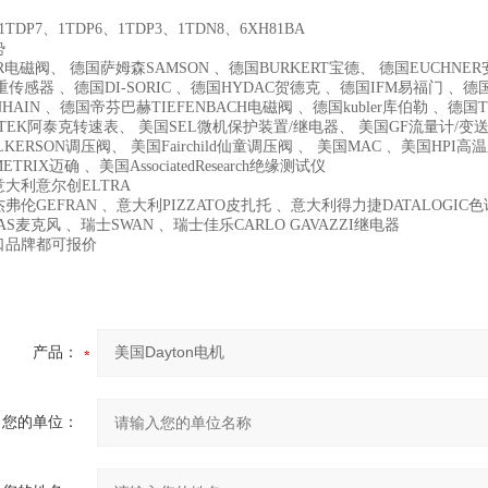
1TDP7、1TDP6、1TDP3、1TDN8、6XH81BA
势
R电磁阀、 德国萨姆森SAMSON 、德国BURKERT宝德、 德国EUCHNER安士
重传感器 、德国DI-SORIC 、德国HYDAC贺德克 、德国IFM易福门 、德
NHAIN 、德国帝芬巴赫TIEFENBACH电磁阀 、德国kubler库伯勒 、德国T
-TEK阿泰克转速表、 美国SEL微机保护装置/继电器、 美国GF流量计/变送
LKERSON调压阀、 美国Fairchild仙童调压阀 、 美国MAC 、美国HP
TRIX迈确 、美国AssociatedResearch绝缘测试仪
大利意尔创ELTRA
弗伦GEFRAN 、意大利PIZZATO皮扎托 、意大利得力捷DATALOGI
AS麦克风 、瑞士SWAN 、瑞士佳乐CARLO GAVAZZI继电器
口品牌都可报价
产品：
您的单位：