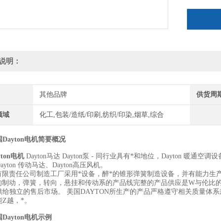
说明：
其他品牌
供货周
领域
化工,包装/造纸/印刷,纺织/印染,烟草,综合
Dayton电机
简要概况
ton电机
Dayton马达 Dayton泵 - 同行业具有*和地位，Dayton 暖通空调设备
ayton 传动马达、Dayton高压风机。
ton有限责任公司制造工厂采用*设备，醉*的锥形弹簧制造设备，并有能力
on的制动，弹簧，转向，悬挂和传动系的产品线完整的产品供应是W与伦比的
供给独立的售后市场。 美国DAYTON所生产的产品严格遵守相关质量体
Z越，*。
Dayton电机
示例