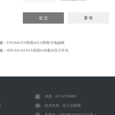
篇：
EF8344G070美国ASCO阿斯卡电磁阀
篇：
4NN-K4-N4-B1A美国SOR索尔压力开关
传真：021-62789085
室
技术支持：
化工仪器网
备案号：
沪ICP备2026010551号-1