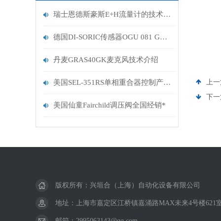
瑞士恩德斯豪斯E+H流量计的技术特点及应用
美国霍克HOKE
德国DI-SORIC传感器OGU 081 G3-T3数据分析
美国伊顿EATON
丹麦GRAS40GK麦克风技术介绍
美国PROTECTION CONTROLS
美国SEL-351RS单相重合器控制产品使用方式
上一
美国autolite火花塞
下一
美国仙童Fairchild调压阀全国经销*
美国Megger梅格绝缘测试仪
美国CCS压力开关
美国Bellofram调节器
美国颇尔PALL过滤器
版权所有：兴垣合（上海）自动化设备有限公司
地址：上海市嘉定区江桥镇嘉涌路MAX未来4号楼621
美国SOR索尔压力开关
邮箱：2995063143@qq.com