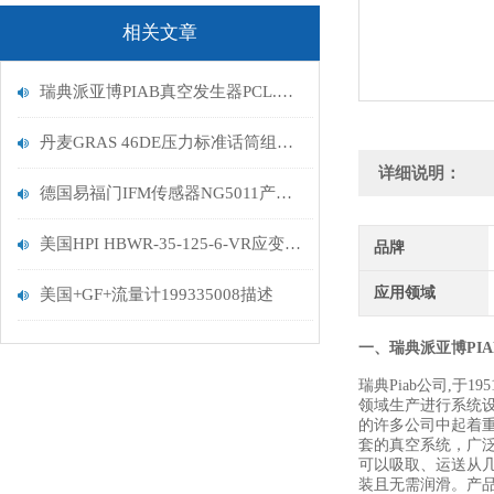
相关文章
瑞典派亚博PIAB真空发生器PCL.X1BN.S.10D.SV发货
丹麦GRAS 46DE压力标准话筒组的测量范围
详细说明：
德国易福门IFM传感器NG5011产品描述
美国HPI HBWR-35-125-6-VR应变计数据规格
品牌
应用领域
美国+GF+流量计199335008描述
一、瑞典派亚博PI
瑞典Piab公司,于
领域生产进行系统设
的许多公司中起着重
套的真空系统，广泛
可以吸取、运送从几
装且无需润滑。产品