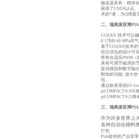
输送器具有：模块化
获得了USDA认证
术的*者，为Q球
二、
瑞典派亚博PI
COAX® 技术可
0.17到0.60 MPa供气压
基于COAX®技术
经过优化的设计可
带有自适应PWM
具有可调节磁滞的节
提供模拟和数字输出（
附加的功能; 放大
结。
通过标准系统IO-1i
piCOMPACT
piCOMPACT
三、
瑞典派亚博PI
作为许多世界上
各种自动化物料
打包
Piab提供的产品