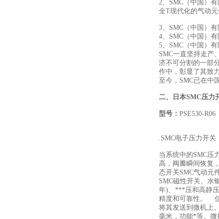
2、SMC（中国）
全T现代化的气动
3、SMC（中国）
4、SMC（中国）
5、SMC（中国）
SMC一直坚持走产
济不可分割的一部
作中，彰显了其致
至今，SMC已在中
二、
日本SMC压力
型号：
PSE530-R06
.SMC电子压力开
当系统中的SMC压
高，阀瓣瞬间恢复，
态开关SMC气动
SMC磁性开关、水银
年)、***压和高静
精度和可靠性。 
将其发送到微机上。 低
毫米，功能*等。微控制