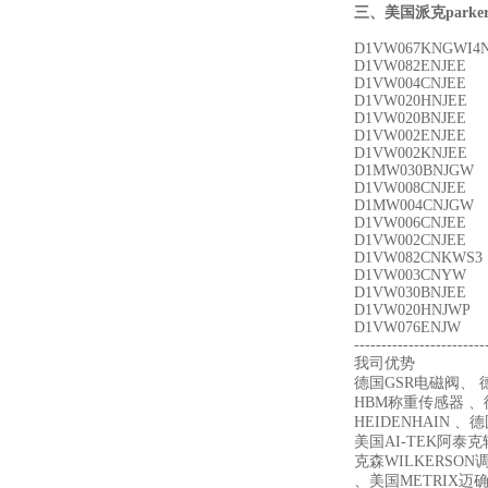
三、
美国派克parke
D1VW067KNGWI4
D1VW082ENJEE
D1VW004CNJEE
D1VW020HNJEE
D1VW020BNJEE
D1VW002ENJEE
D1VW002KNJEE
D1MW030BNJGW
D1VW008CNJEE
D1MW004CNJGW
D1VW006CNJEE
D1VW002CNJEE
D1VW082CNKWS3
D1VW003CNYW
D1VW030BNJEE
D1VW020HNJWP
D1VW076ENJW
------------------------
我司优势
德国GSR电磁阀、 德
HBM称重传感器 、德
HEIDENHAIN 、
美国AI-TEK阿泰
克森WILKERSON
、美国METRIX迈确 、