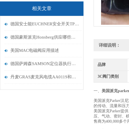
相关文章
德国安士能EUCHNER安全开关TP3-4131A024M价格优势
德国豪斯派克Honsberg供应哪些产品和型号
详细说明：
美国MAC电磁阀应用描述
德国萨姆森SAMSON定位器执行器原来是这样的产品
品牌
3C阀门类别
丹麦GRAS麦克风电缆AA0119和AA0102
一、
美国派克park
美国派克Parke
的传动、流量和压
美国派克Parker
压、气动、密封、机
售商为400,000多