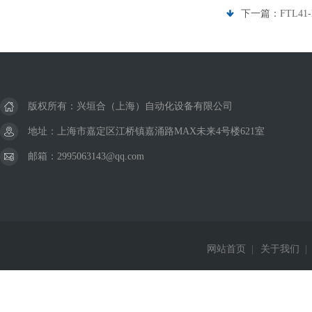
下一篇：
FTL4
版权所有：兴垣合（上海）自动化设备有限公司
地址：上海市嘉定区江桥镇嘉涌路MAX未来4号楼621室
邮箱：2995063143@qq.com
网站首页
|
关于我们
|