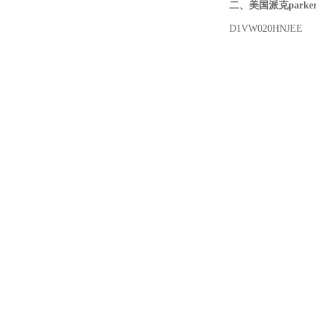
二、
美国派克parke
D1VW020HNJEE