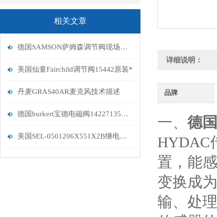
相关文章
德国SAMSON萨姆森调节阀现场安装步骤解答
详细说明：
美国仙童Fairchild调节阀15442原装*
丹麦GRAS40AR麦克风技术描述
品牌
德国burkert宝德电磁阀14227135描述
一、
德国
美国SEL-0501206X551X2B继电器成交售价
HYDAC
置，能
变换成
输、处