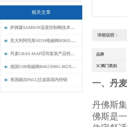
相关文章
萨姆森SAMSON温度控制阀技术参数
详细说明：
意大利阿托斯ATOS电磁阀SDKE-1713 DC 10S发货
丹麦GRAS 46AP话筒套装产品性能介绍
品牌
3C阀门类别
德国GSR电磁阀B46230801.802XX公司到货出售
美国颇尔PALL过滤器国内经销
一、丹麦D
丹佛斯集
佛斯是一