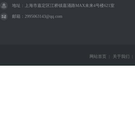
地址：上海市嘉定区江桥镇嘉涌路MAX未来4号楼621室
邮箱：2995063143@qq.com
网站首页
|
关于我们
|