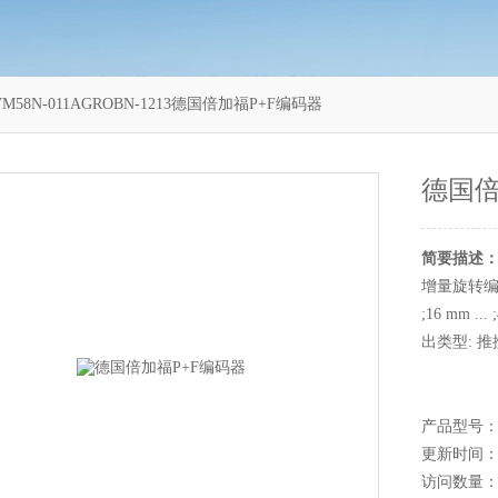
VM58N-011AGROBN-1213德国倍加福P+F编码器
德国倍
简要描述
增量旋转编
;16 mm .
出类型: 推
产品型号：PV
更新时间：20
访问数量：8