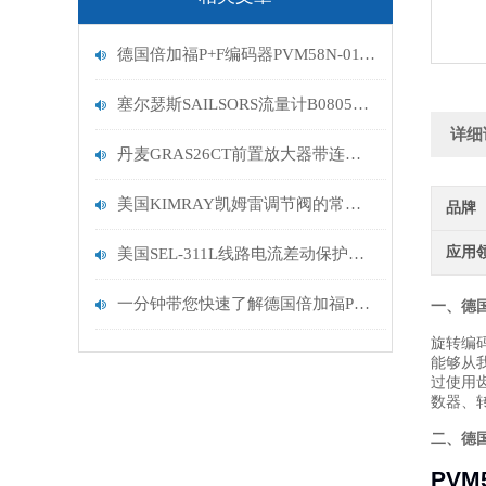
德国倍加福P+F编码器PVM58N-011AGR0BN-1213到货
塞尔瑟斯SAILSORS流量计B0805新版样式
详细
丹麦GRAS26CT前置放大器带连接器技术描述
美国KIMRAY凯姆雷调节阀的常见故障及处理方法
品牌
应用
美国SEL-311L线路电流差动保护使用说明
一分钟带您快速了解德国倍加福P+F开关传感器
一、
德
旋转编
能够从
过使用
数器、
二、
德
PVM