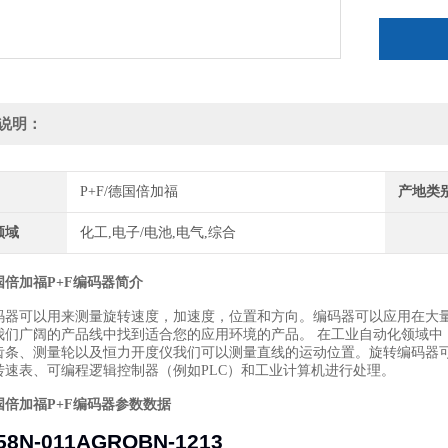
说明：
P+F/德国倍加福
产地类
领域
化工,电子/电池,电气,综合
国倍加福P+F编码器
简介
码器可以用来测量旋转速度，加速度，位置和方向。编码器可以应用在大
我们广阔的产品线中找到适合您的应用环境的产品。 在工业自动化领域中
齿条、测量轮以及恒力开度仪我们可以测量直线的运动位置。旋转编码器
转速表、可编程逻辑控制器（例如PLC）和工业计算机进行处理。
国倍加福P+F编码器
参数数据
58N-011AGROBN-1213