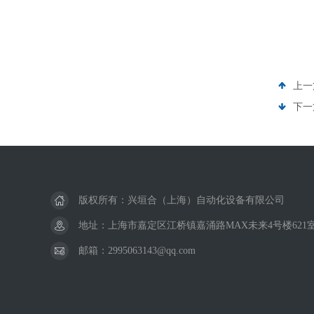
上一
下一
版权所有：兴垣合（上海）自动化设备有限公司
地址：上海市嘉定区江桥镇嘉涌路MAX未来4号楼621
邮箱：2995063143@qq.com