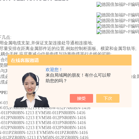
几点:
使用金属电缆支架,并保证支架连接处导通相连接地;
应尽量安排在距离金属部件近的位置,例如控制柜面板、横梁和金属导轨等;
避免耦合干扰,应尽量减少信号电缆与功率电缆平行走线的可能;
要合理布线,避免预留电缆过长,造成线槽阻塞;
间受限,请使用金属隔板、金属套管及金属线槽,并保持良好接地;
欢迎您！
内与其他电缆保持小间距2cm ,电柜外间距50cmz
来自局域网的朋友！有什么可以帮
讯电缆必须与电源电缆、大功率电缆及高噪电缆分开铺设,使用屏蔽良好的金
助您的吗？
讯电缆必须远离电机、变压器、变频器等严重磁场干扰设备 ;
PPERL+FUCHS编码器型号示例
-031PNR0BN-1213 EVM58W-031PNR0BN-1416
-032PNR0BN-1213 EVM58W-032PNR0BN-1416
-011PNR0BN-1213 EVM58I-011PNR0BN-1416
-012PNR0BN-1213 EVM58I-012PNR0BN-1416
-031PNR0BN-1213 EVM58I-031PNR0BN-1416
-032PNR0BN-1213 EVM58I-032PNR0BN-1416
-011PZR0BN-1213 EVM58N-011PZR0BN-1416
-012PZR0BN-1213 EVM58N-012PZR0BN-1416