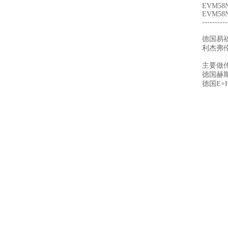
EVM58N
EVM58N
----------
德国易福
利杰弗
主要做
德国赫
德国E+