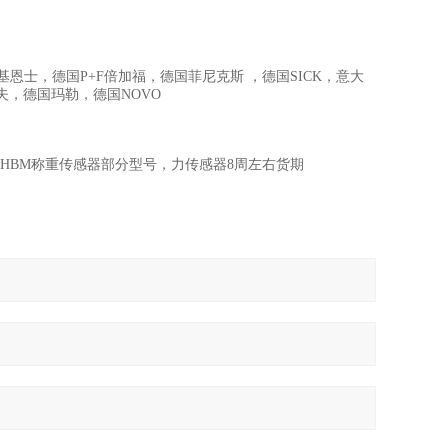
本基恩士，德国P+F倍加福，德国菲尼克斯 ，德国SICK，意大
夫，德国玛勒，德国NOVO
国HBM称重传感器部分型号，力传感器8周左右货期