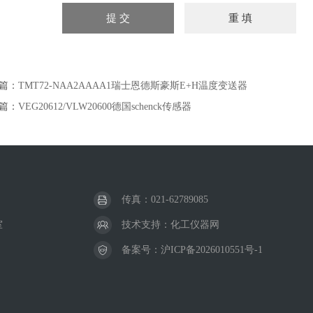
篇：
TMT72-NAA2AAAA1瑞士恩德斯豪斯E+H温度变送器
篇：
VEG20612/VLW20600德国schenck传感器
传真：021-62789085
室
技术支持：
化工仪器网
备案号：
沪ICP备2026010551号-1