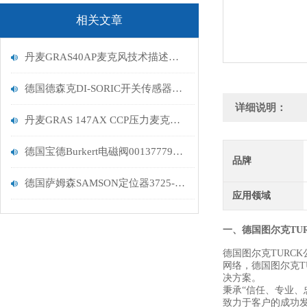
相关文章
丹麦GRAS40AP麦克风技术描述分析
德国德森克DI-SORIC开关传感器的分类
详细说明：
丹麦GRAS 147AX CCP压力麦克风产品描述分析
德国宝德Burkert电磁阀00137779大量到货
品牌
德国萨姆森SAMSON定位器3725-1100000000公司到货
应用领域
一、德国图尔克TU
德国图尔克TURC
网络，德国图尔克T
决方案。
秉承“信任、专业、
致力于客户的成功发