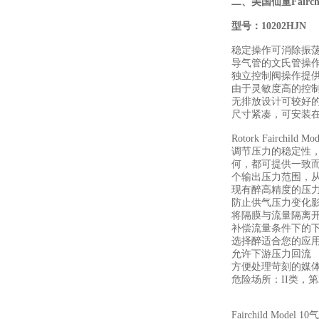
二、
美国仙童Fairc
型号：10202HJN
稳定操作可消除振
导气管的文氏管操
独立控制阀操作提
由于灵敏度高的控
无排放设计可较好
尺寸紧凑，可安装
Rotork Fai
调节压力的稳定性，
何，都可提供一致而可靠
个输出压力范围，从0-2 ps
现有醉高精度的压
防止供气压力变化
将隔膜与流量隔离
补偿流量条件下的
选择醉适合您的应
允许下游压力回流
方便处理苛刻的媒
危险场所：II类，第
Fairchild Model