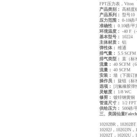
FPT压力表，Viton
产品类别：
高精度
产品系列：
型号10
压力范围：
0-10磅
准确性：
0.10磅/
环境温度：
-40 F（
基本型号：
10224
主体材质：
铝
弹性体：
维通
排气量：
5.5 SCFM
排气类型：
直（标
流量：
40 SCFM（6
流量：
40 SCFM
安装：
墙（下面订购
操作员：
旋钮（标准）
选项：
[J]氟橡胶弹
灵敏度：
1/8 WC
修剪：
镀锌钢黄铜
管道尺寸：
1/2 FPT
供给压力：
500磅
三、
美国仙童Fairc
10202BR，10202B
10202J，10202JN
10202T，10202U，