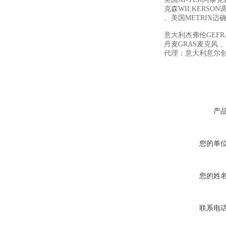
克森WILKERSON
、美国METRIX迈确 、
意大利杰弗伦GEFR
丹麦GRAS麦克风 、
代理：意大利意尔创E
产
您的单
您的姓
联系电