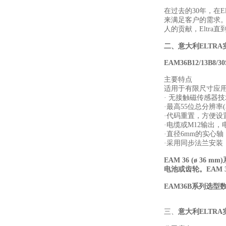
在过去的30年，在
来满足客户的需求。
人的贡献，Eltra
二、
意大利ELTRA
EAM36B12/13B8/3
主要特点
适用于有限尺寸应
· 无接触磁传感器技术
·最高55位总分辨率(
·代码重置，方便设
·电缆或M12输出
·直径6mm的实心轴
·采用同步法兰安装
EAM 36 (ø 
电池或齿轮。EAM
EAM36B
系列
选型
三、
意大利
ELTRA