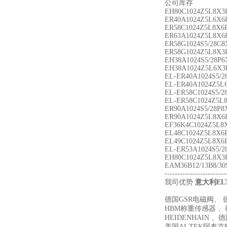
公司库存
EH80C1024Z5L8X3
ER40A1024Z5L6X6
ER58C1024Z5L8X6
ER63A1024Z5L8X6
ER58G1024S5/28C8
ER58G1024Z5L8X3
EH38A1024S5/28P6
EH38A1024Z5L6X3
EL-ER40A1024S5/2
EL-ER40A1024Z5L
EL-ER58C1024S5/2
EL-ER58C1024Z5L
ER90A1024S5/28P8
ER90A1024Z5L8X6
EF36K4C1024Z5L8
EL48C1024Z5L8X6
EL49C1024Z5L8X6
EL-ER53A1024S5/2
EH80C1024Z5L8X3
EAM36B12/13B8/3
------------------------
我司优势
意大利
EL
德国GSR电磁阀、 德
HBM称重传感器 、德
HEIDENHAIN 、
美国AI-TEK阿泰