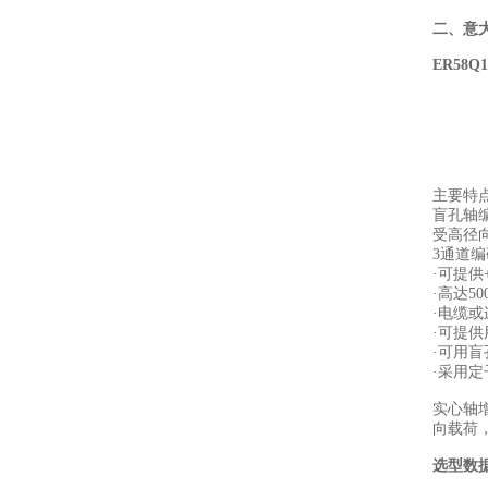
二、
意
ER58Q1
主要特
盲孔轴
受高径
3通道编码器
·可提供
·高达5
·电缆
·可提
·可用盲
·采用
实心轴增
向载荷
选型数