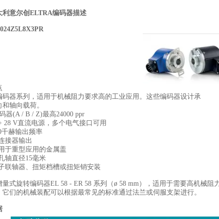
大利意尔创ELTRA编码器描述
024Z5L8X3PR
点
编码器系列，适用于机械阻力要求高的工业应用。这些编码器设计承
向和轴向载荷。
(A / B / Z)最高24000 ppr
+ 28 V直流电源，多个电气接口可用
00千赫输出频率
或连接器输出
供用于重型应用的金属盖
孔轴直径15毫米
定子联轴器、扭矩档槽或扭矩销安装
量式旋转编码器EL 58 - ER 58 系列（ø 58 mm），适用于需要
，它们的机械装配可以根据最常见的标准通过法兰或伺服支架进行。
据