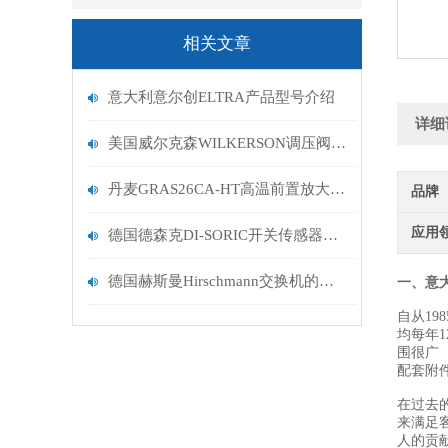
相关文章
意大利意尔创ELTRA产品型号介绍
详细
美国威尔克森WILKERSON调压阀在流体控制中的应用及优势
丹麦GRAS26CA-HT高温前置放大器带BNC连接器
品牌
应用
德国德森克DI-SORIC开关传感器具有断开和关闭两种状态
德国赫斯曼Hirschmann交换机的工作特性有哪些？
一、意大
自从19
均每年1
围很广
配套附
在过去的
来满足
人的贡献