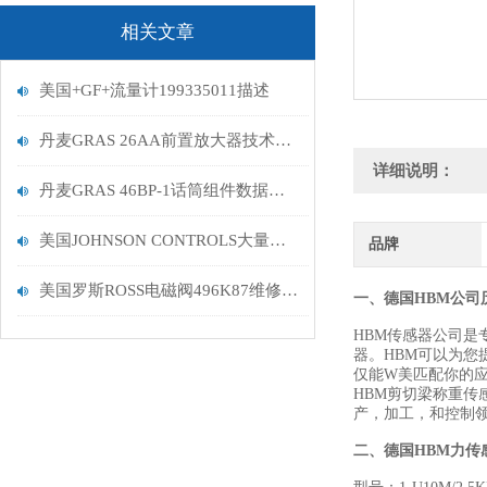
相关文章
美国+GF+流量计199335011描述
丹麦GRAS 26AA前置放大器技术原理分析
详细说明：
丹麦GRAS 46BP-1话筒组件数据描述
美国JOHNSON CONTROLS大量型号供应商经销
品牌
美国罗斯ROSS电磁阀496K87维修包简介
一、德国HBM公司
HBM传感器公司是
器。HBM可以为您
仅能W美匹配你的应
HBM剪切梁称重传
产，加工，和控制领
二、
德国HBM力传