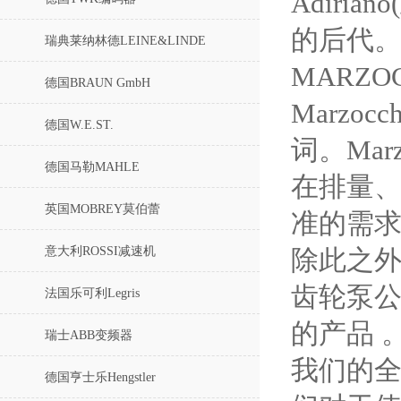
Adiri
的后代
瑞典莱纳林德LEINE&LINDE
MARZ
德国BRAUN GmbH
Marzo
德国W.E.ST.
词。Mar
德国马勒MAHLE
在排量
英国MOBREY莫伯蕾
准的需
意大利ROSSI减速机
除此之外
齿轮泵
法国乐可利Legris
的产品 
瑞士ABB变频器
我们的全
德国亨士乐Hengstler