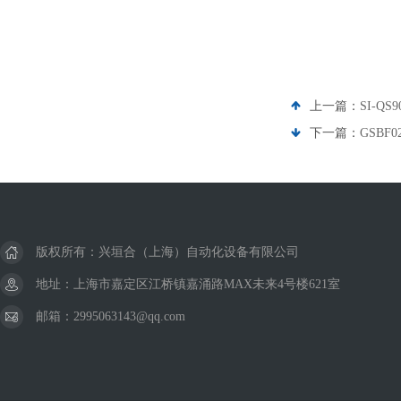
上一篇：
SI-Q
下一篇：
GSBF
版权所有：兴垣合（上海）自动化设备有限公司
地址：上海市嘉定区江桥镇嘉涌路MAX未来4号楼621室
邮箱：2995063143@qq.com