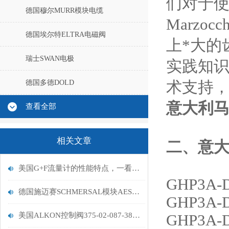
们对于使用
德国穆尔MURR模块电缆
Marzo
德国埃尔特ELTRA电磁阀
上*大的
瑞士SWAN电极
实践知识
德国多德DOLD
术支持，
意大利马
查看全部
相关文章
二、
意大
美国G+F流量计的性能特点，一看便知
GHP3A-D
德国施迈赛SCHMERSAL模块AES 1235已停产
GHP3A-D
美国ALKON控制阀375-02-087-38-5原厂进口
GHP3A-D