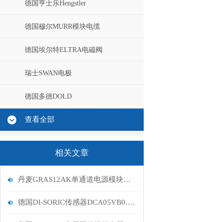
德国亨士乐Hengstler
德国穆尔MURR模块电缆
德国埃尔特ELTRA电磁阀
瑞士SWAN电极
德国多德DOLD
查看全部
相关文章
丹麦GRAS12AK单通道电源模块技术规格分析
德国DI-SORIC传感器DCA05VB0.8PS-T3到货