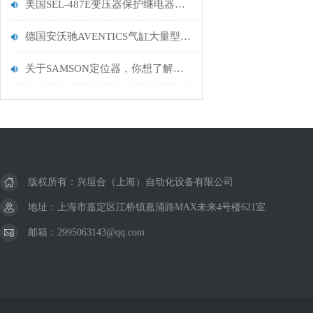
美国SEL-487E变压器保护继电器数据描述分析
德国安沃驰AVENTICS气缸大量型号经销价格优势
关于SAMSON定位器，你想了解的都在这里
版权所有：兴垣合（上海）自动化设备有限公司
地址：上海市嘉定区江桥镇嘉涌路MAX未来4号楼621室
邮箱：2995063143@qq.com