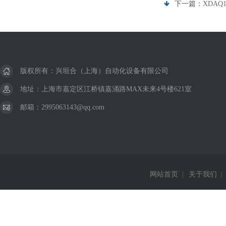
下一篇：
XDAQ
版权所有：兴垣合（上海）自动化设备有限公司
地址：上海市嘉定区江桥镇嘉涌路MAX未来4号楼621室
邮箱：2995063143@qq.com
网站首页
|
关于我们
|