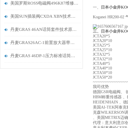
美国罗斯ROSS电磁阀496K87维修包简介
一、
日本小金井KO
美国SUN插装阀CXDA XBN技术分析
Koganei HR200-0
丹麦GRAS 46AN话筒套件技术原理分析
三、
日本小金井KO
JCTA20*5
JCTA20*10
丹麦GRAS26AC-1前置放大器带有微型连接器产品介绍描述
JCTA25*5
JCTA25*10
JCTA32*5
丹麦GRAS 46DP-1压力标准话筒套装工作原理描述
JCTA32*10
JCTA40*5
JCTA40*10
JCTA50*10
JCTA50*20
~~~~~~~~~~~~~~~
我司优势
德国GSR电磁阀、 德
HBM称重传感器 、德
HEIDENHAIN 、
美国AI-TEK阿泰
克森WILKERSON
、美国METRIX迈确 、
代理：意大利意尔创E
意大利杰弗伦GEFR