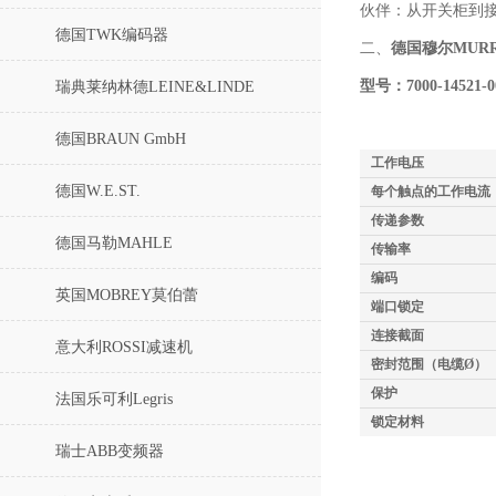
伙伴：从开关柜到
德国TWK编码器
二、
德国穆尔MUR
型号：7000-14521-0
瑞典莱纳林德LEINE&LINDE
德国BRAUN GmbH
工作电压
德国W.E.ST.
每个触点的工作电流
传递参数
德国马勒MAHLE
传输率
编码
英国MOBREY莫伯蕾
端口锁定
连接截面
意大利ROSSI减速机
密封范围（电缆Ø）
保护
法国乐可利Legris
锁定材料
瑞士ABB变频器