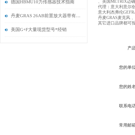
、美国METRIX迈确 、
德国HBMU10力传感器技术指南
代理：意大利意尔创E
意大利杰弗伦GEFR
丹麦GRAS 26AB前置放大器带有集成连接器的操作功能
丹麦GRAS麦克风 、
其它进口品牌都可
美国G+F大量现货型号*经销
产
您的单
您的姓
联系电
常用邮