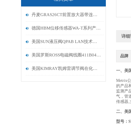
丹麦GRAS26CT前置放大器带连接器技术描述
德国HBM位移传感器WA-T系列产品分析
详细
美国SUN液压阀QPAB LAN技术描述
美国罗斯ROSS电磁阀线圈411B04105公司到货
品牌
美国KIMRAY凯姆雷调节阀在化工产业中的关键应用
一、美国
Metr
的产品
监测产
气，管道
传感器
二、
美
型号：
S