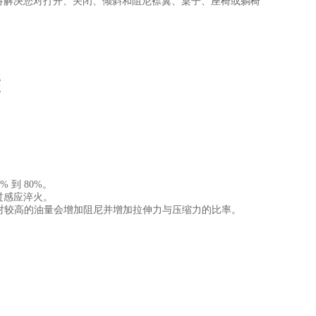
将解决您对打开、关闭、倾斜和阻尼襟翼、桌子、座椅或躺椅
 到 80%。
过感应淬火。
对较高的油量会增加阻尼并增加拉伸力与压缩力的比率。