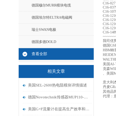
C16-027
德国穆尔MURR模块电缆
C16-037
C16-107
C16-121
德国埃尔特ELTRA电磁阀
C16-121
C16-121
C16-121
瑞士SWAN电极
C16-148
~~~~~~
我司优
德国多德DOLD
德国GS
HBM称
查看全部
HEIDE
WALTH
美国AI
克森WI
相关文章
、美国M
意大利杰
美国SEL-2600热电阻模块详情描述
丹麦GR
其他品
代理：意
德国Novotechnik传感器MUP110-1优势供应
美国G+F流量计在提高生产效率和质量方面的重要作用