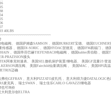
16
95
88
04
05
06
07
93 40LBS
~~~~~~~~~~~~~~~~~~~~~~~~~~
势
R电磁阀、 德国萨姆森SAMSON 、德国BURKERT宝德、 德国EUCHNER安士
重传感器 、德国DI-SORIC 、德国HYDAC贺德克 、德国IFM易福门 、德
NHAIN 、德国帝芬巴赫TIEFENBACH电磁阀 、德国kubler库伯勒 、德国T
ER-PRAZISION接头
-TEK阿泰克转速表、 美国SEL微机保护装置/继电器、 美国GF流量计/变送
LKERSON调压阀、 美国Fairchild仙童调压阀 、 美国MAC 、美国HP
ETRIX迈确
弗伦GEFRAN 、意大利PIZZATO皮扎托 、意大利得力捷DATALOGI
AS麦克风 、瑞士SWAN 、瑞士佳乐CARLO GAVAZZI继电器
牌也可询价
大利意尔创ELTRA