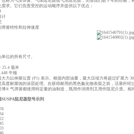
，也称为气压弹簧、气体阻尼器或气压阻尼器，凭借我们数十年的经验，
化需求。它们负责受控的运动顺序并提供以下优点：
单
设计
尼
的弹簧特性和拉伸速度
为单位的所有尺寸。
 25.4 毫米
.448 牛顿
大力以伸展位置 (P1) 表示。根据内部油量，最大压缩力将超过扩展力 30%
过高度耐腐蚀的涂层处理。在获得耐用的黑色氮化物表面之前，活塞杆经
世博® 气弹簧都使用特定量的油制造，既用作润滑剂又用作阻尼介质。相
SUSPA阻尼器
型号示列
78
34
22
45
03
46