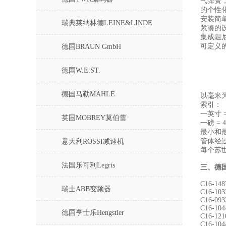
气弹簧
的个性
安装简
瑞典莱纳林德LEINE&LINDE
紧凑的
集成阻
可定义
德国BRAUN GmbH
德国W.E.ST.
德国马勒MAHLE
以毫米
索引：
一英寸 =
英国MOBREY莫伯蕾
一磅 = 4
最小和最
管体经
意大利ROSSI减速机
每个苏
法国乐可利Legris
三、
德国
C16-148
瑞士ABB变频器
C16-103
C16-093
C16-104
德国亨士乐Hengstler
C16-121
C16-104