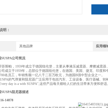
说明：
其他品牌
应用领
SUSPA公司简况
pa，即苏斯帕，1959年成立于德国纽伦堡，主要从事液压减震器、摩擦减
PA公司成立于1959年，总部位于德国纽伦堡，在德国、美国、捷克、印度
1700名员工，年销售额一亿八千二百万欧元，为德国B强中型企业之一。
SUSPA的气弹簧和阻尼器广泛应用于包括汽车、工业设备、医疗器械、转
very day is a with SUSPA",这些产品每天都给人们的生活带来方便和舒
SUSPA阻尼器
描述
6-14878