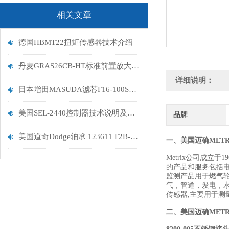
相关文章
德国HBMT22扭矩传感器技术介绍
丹麦GRAS26CB-HT标准前置放大器带连接器简介
详细说明：
日本增田MASUDA滤芯F16-100SW-W优势销售
美国SEL-2440控制器技术说明及使用特征
品牌
美国道奇Dodge轴承 123611 F2B-VSC-100特卖
一、美国迈确METR
Metrix公司成立
的产品和服务包括
监测产品用于燃气
气，管道，发电，水
传感器,主要用于测
二、
美国迈确MET