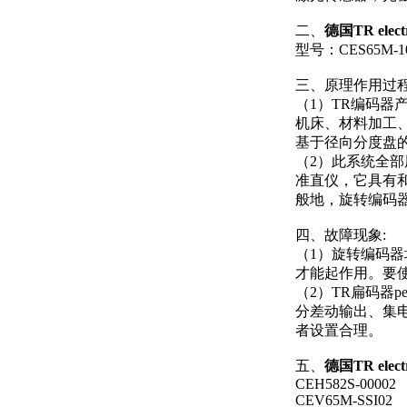
二、
德国TR ele
型号：CES65M-10
三、原理作用过
（1）TR编码器
机床、材料加工
基于径向分度盘
（2）此系统全
准直仪，它具有
般地，旋转编码
四、故障现象:
（1）旋转编码器
才能起作用。要
（2）TR扁码器
分差动输出、集
者设置合理。
五、
德国TR ele
CEH582S-00002
CEV65M-SSI02