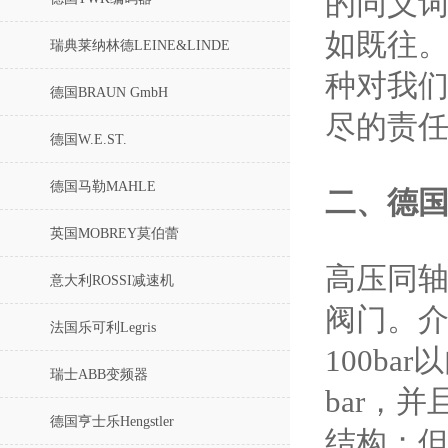
的同义词
如既往。
瑞典莱纳林德LEINE&LINDE
种对我们
德国BRAUN GmbH
尽的责
德国W.E.ST.
德国马勒MAHLE
二、
德国
英国MOBREY莫伯蕾
高压同
意大利ROSSI减速机
阀门。介
法国乐可利Legris
100b
瑞士ABB变频器
bar，
德国亨士乐Hengstler
结构；