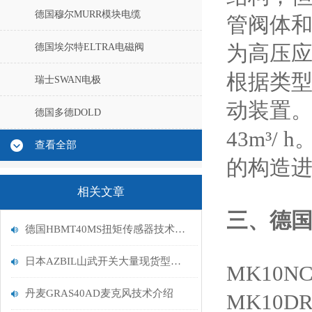
德国穆尔MURR模块电缆
管阀体
德国埃尔特ELTRA电磁阀
为高压
根据类型
瑞士SWAN电极
动装置。
德国多德DOLD
43m³
查看全部
的构造
相关文章
三、
德国
德国HBMT40MS扭矩传感器技术指南
日本AZBIL山武开关大量现货型号供应商
MK10N
丹麦GRAS40AD麦克风技术介绍
MK10DR