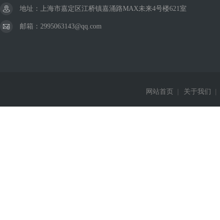
地址：上海市嘉定区江桥镇嘉涌路MAX未来4号楼621室
邮箱：2995063143@qq.com
网站首页
|
关于我们
|