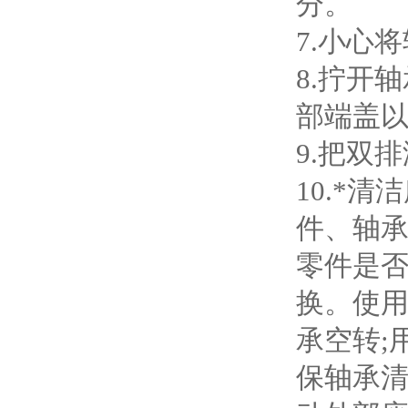
分。
7.小心
8.拧开
部端盖
9.把双
10.*
件、轴
零件是
换。使
承空转;
保轴承