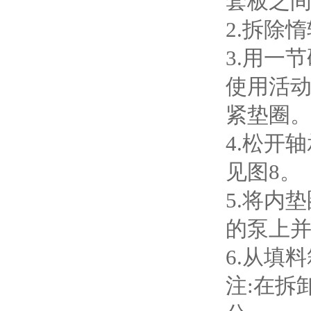
套板之间
2.拆除
3.用一
使用活
紧垫圈
4.松开
见图8。
5.将内
的泵上
6.从填
注:在拆